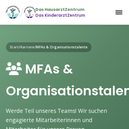
Das HausarztZentrum
Das KinderarztZentrum
Hauptinhalt
Start
/
Karriere
/
MFAs & Organisationstalente
MFAs &
Organisationstale
Werde Teil unseres Teams! Wir suchen
engagierte Mitarbeiterinnen und